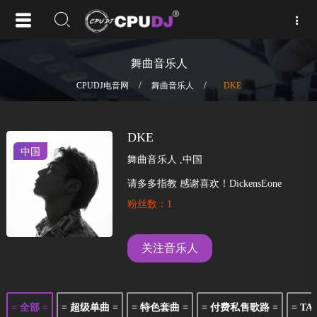
舞曲音乐人
/
/
CPUDJ电音网
舞曲音乐人
DKE
DKE
中国
舞曲音乐人
,
中国
请多多指教 感谢喜欢！DickensEone
粉丝数：1
关注音乐人
= 全部 =
= 超级单曲 =
= 特色套曲 =
= 付费私售歌路 =
= TA