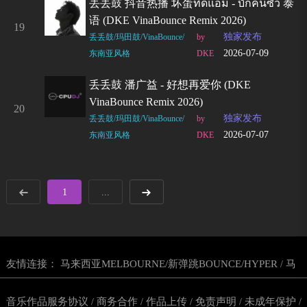
丢丢鼓 抖音热播 坏蛋ทิดแอม - บักคนซั่ว 泰
语 (DKE VinaBounce Remix 2026)
19
独家发布
丢丢鼓/玛田鼓/VinaBounce/
by
2026-07-09
东南亚风格
DKE
丢丢鼓 潘广益 - 好想再爱你 (DKE
VinaBounce Remix 2026)
20
独家发布
丢丢鼓/玛田鼓/VinaBounce/
by
2026-07-07
东南亚风格
DKE
1
...
友情连接：
马来西亚MELBOURNE/新弹跳BOUNCE/HYPER
马
/
来西亚越南鼓
东南亚玛田鼓网站
马来西亚DJ舞曲网
CPUDJ电
/
/
/
音乐作品服务协议
商务合作
作品上传
免责声明
未成年保护
/
/
/
/
/