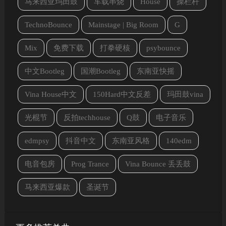
马来西亚玛田鼓
车载串烧
House
操栏杆
TechnoBounce
Mainstage | Big Room
G
Mix
免费下载
打拳硬核
psybounce
中文Bootleg
国潮Bootleg
东南亚快摇
Vina House中文
150Hard中文反差
玛田鼓vina
光棍节
反拍techhouse
Q鼓
电子音乐
edmpsy
抖音中文
东南亚风格
140edm
电音包房
Prog Trance
Vina Bounce 丢丢鼓
马来西亚爆款
圣诞节