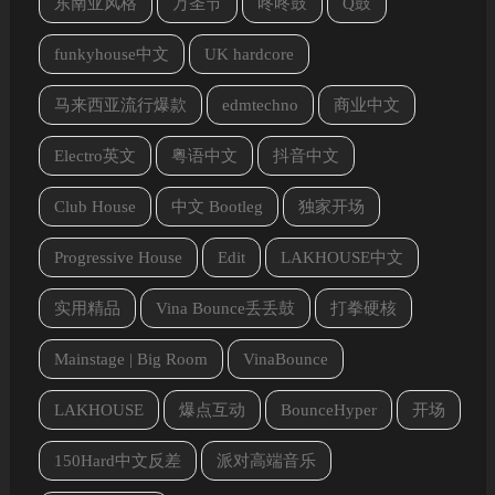
东南亚风格
万圣节
咚咚鼓
Q鼓
funkyhouse中文
UK hardcore
马来西亚流行爆款
edmtechno
商业中文
Electro英文
粤语中文
抖音中文
Club House
中文 Bootleg
独家开场
Progressive House
Edit
LAKHOUSE中文
实用精品
Vina Bounce丢丢鼓
打拳硬核
Mainstage | Big Room
VinaBounce
LAKHOUSE
爆点互动
BounceHyper
开场
150Hard中文反差
派对高端音乐