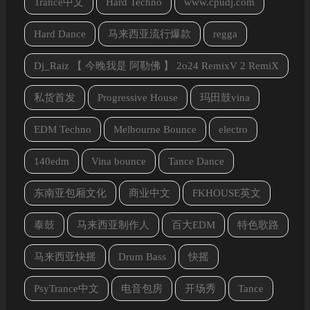
Trance中文
Hard Techno
www.cpudj.com
Hard Dance
马来西亚流行爆款
regga
Dj_Raiz 【 今晚我是 阿勒佛 】 2o24 RemixV 2 RemiX
私货首发
Progressive House
玛田鼓vina
EDM Techno
Melbourne Bounce
electro
140edm
Vina bounce
Tance Dance
东南亚包厢文化
商业中文
FKHOUSE英文
泰鼓
马来西亚制作人
百大EDM
特色歌路
马来西亚快摇
Drum Bass
快摇
PsyTrance中文
电音包房
开场秀
Tance