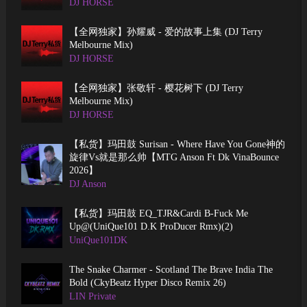
DJ HORSE
【全网独家】孙耀威 - 爱的故事上集 (DJ Terry
Melbourne Mix)
DJ HORSE
【全网独家】张敬轩 - 樱花树下 (DJ Terry
Melbourne Mix)
DJ HORSE
【私货】玛田鼓 Surisan - Where Have You Gone神的
旋律Vs就是那么帅【MTG Anson Ft Dk VinaBounce
2026】
DJ Anson
【私货】玛田鼓 EQ_TJR&Cardi B-Fuck Me
Up@(UniQue101 D.K ProDucer Rmx)(2)
UniQue101DK
The Snake Charmer - Scotland The Brave India The
Bold (CkyBeatz Hyper Disco Remix 26)
LIN Private