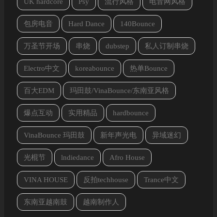
UK hardcore
Psy
流行风格
电音网风格
包房电音
Hard Dance
140Bounce
万圣节开场
串烧
dubstep
私人订制串烧
Electro中文
koreabounce
热单Bounce
百大EDM
玛田鼓/VinaBounce/东南亚风格
爆点互动
实用精品
hardbounce
VinaBounce 玛田鼓
新年声光电
异域迷幻
光棍节
lndiedance
Afro House
VINA HOUSE
反拍techhouse
Trance中文
东南亚越南鼓
越南制作人