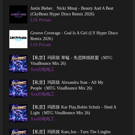
Justin Bieber、Nicki Minaj - Beauty And A Beat
(CkyBeatz Hyper Disco Remix 2026)
LIN Private
Groove Coverage - God Is A Girl (LY Hyper Disco
Remix 2026）
LIN Private
【私货】玛田鼓 草蜢 - 失恋阵线联盟（MTG
VinaBounce Mix 26)
Xxx闪电电工
【私货】玛田鼓 Alexandra Stan - All My
People（MTG VinaBounce Mix 26)
Xxx闪电电工
【私货】玛田鼓 Kar Play,Robin Schulz - Shed A
Light（MTG VinaBounce Mix 26)
Xxx闪电电工
【私货】玛田鼓 Kato,Jon - Turn The Linghts