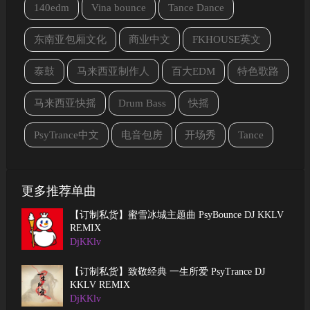
140edm
Vina bounce
Tance Dance
东南亚包厢文化
商业中文
FKHOUSE英文
泰鼓
马来西亚制作人
百大EDM
特色歌路
马来西亚快摇
Drum Bass
快摇
PsyTrance中文
电音包房
开场秀
Tance
更多推荐单曲
【订制私货】蜜雪冰城主题曲 PsyBounce DJ KKLV
REMIX
DjKKlv
【订制私货】致敬经典 一生所爱 PsyTrance DJ
KKLV REMIX
DjKKlv