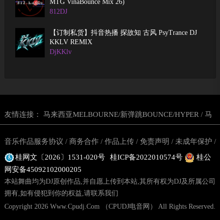
MTG VinaBounce Mix 26)
812DJ
【订制私货】抖音热播 探故知 古风 PsyTrance DJ
KKLV REMIX
DjKKlv
友情连接：
马来西亚MELBOURNE/新弹跳BOUNCE/HYPER
马
/
来西亚越南鼓
东南亚玛田鼓网站
马来西亚DJ舞曲网
CPUDJ电
/
/
/
音乐作品服务协议
商务合作
作品上传
免责声明
未成年保护
/
/
/
/
/
音网
丢丢鼓DJ舞曲网站
东南亚越南鼓舞曲网站
/
/
桂网文〔2026〕1531-020号
桂ICP备2022010574号
桂公
投诉建议
版权说明
隐私政策
用户服务协议
网站地图
联系
/
/
/
/
/
网安备45092102000205
我们
本站舞曲均为DJ原创作品,并自愿上传到本站,其所有权为DJ及所属公司
拥有,如有侵犯到你的权益,请联系我们
Copyright 2026 Www.Cpudj.Com （CPUDJ电音网） All Rights Reserved.