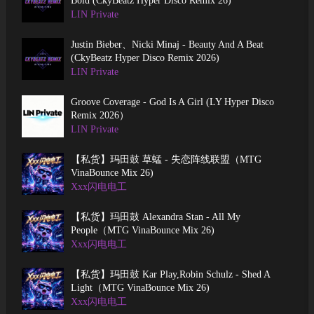
Bold (CkyBeatz Hyper Disco Remix 26)
LIN Private
Justin Bieber、Nicki Minaj - Beauty And A Beat
(CkyBeatz Hyper Disco Remix 2026)
LIN Private
Groove Coverage - God Is A Girl (LY Hyper Disco
Remix 2026）
LIN Private
【私货】玛田鼓 草蜢 - 失恋阵线联盟（MTG
VinaBounce Mix 26)
Xxx闪电电工
【私货】玛田鼓 Alexandra Stan - All My
People（MTG VinaBounce Mix 26)
Xxx闪电电工
【私货】玛田鼓 Kar Play,Robin Schulz - Shed A
Light（MTG VinaBounce Mix 26)
Xxx闪电电工