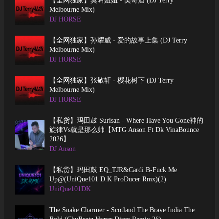
【全网独家】莫叫姐姐 - 吴哥窟 (DJ Terry
Melbourne Mix)
DJ HORSE
【全网独家】孙耀威 - 爱的故事上集 (DJ Terry
Melbourne Mix)
DJ HORSE
【全网独家】张敬轩 - 樱花树下 (DJ Terry
Melbourne Mix)
DJ HORSE
【私货】玛田鼓 Surisan - Where Have You Gone神的
旋律Vs就是那么帅【MTG Anson Ft Dk VinaBounce
2026】
DJ Anson
【私货】玛田鼓 EQ_TJR&Cardi B-Fuck Me
Up@(UniQue101 D.K ProDucer Rmx)(2)
UniQue101DK
The Snake Charmer - Scotland The Brave India The