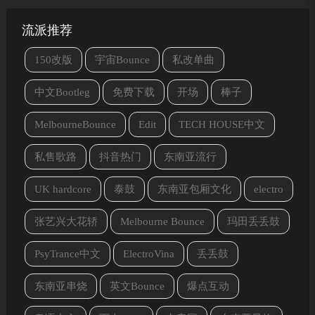
流派推荐
150改版
宇宙Bounce
私改单曲
中文Bootleg
免费下载
开场
棒子
MelbourneBounce
Edit
TECH HOUSE中文
私售歌路
抖音热门
东南亚流行
UK hardcore
泰鼓
东南亚包厢文化
electro
张艺兴大花轿
Melbourne Bounce
玛田丢丢鼓
PsyTrance中文
ElectroVina
丢丢鼓
东南亚串烧
英文Bounce
爆点互动