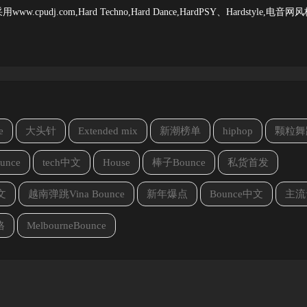
ww.cpudj.com,Hard Techno,Hard Dance,HardPSY、Hardstyle,电音网风
e
大头针
Extended mix
新潮榜单
hiphop
颗粒舞
unce
tech中文
House
棒子Bounce
私货首发
文
越南弹跳Vina Bounce
新年爆点
Bounce中文
主流
格
MelbourneBounce