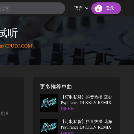
会员咨询
语言
登录
E试听
★Gm(CPUDJ.COM)
更多推荐单曲
【订制私货】抖音热播 空心
PsyTrance DJ KKLV REMIX
DjKKlv
le,电音
【订制私货】抖音热播 花海
PsyTrance DJ KKLV REMIX
DjKKlv