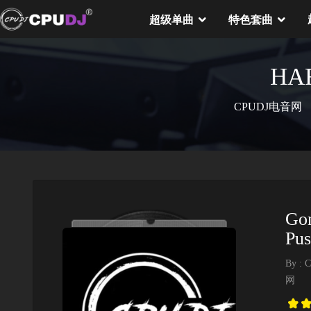
超级单曲
特色套曲
HA
CPUDJ电音网
Gon
Pu
By : 
网