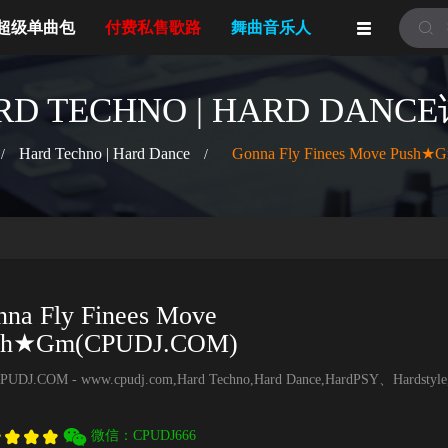
超级单曲包
付费私售歌路
舞曲音乐人
视频MV
RD TECHNO | HARD DANC
Hard Techno | Hard Dance
Gonna Fly Finees Move Push
/
/
na Fly Finees Move
sh★Gm(CPUDJ.COM)
CPUDJ.COM - www.cpudj.com,Hard Techno,Hard Dance,HardPSY、Hardsty
微信：CPUDJ666