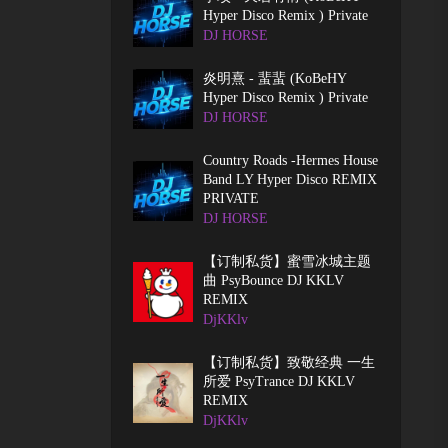
Hyper Disco Remix ) Private
DJ HORSE
炎明熹 - 蜚蜚 (KoBeHY
Hyper Disco Remix ) Private
DJ HORSE
Country Roads -Hermes House
Band LY Hyper Disco REMIX
PRIVATE
DJ HORSE
【订制私货】蜜雪冰城主题
曲 PsyBounce DJ KKLV
REMIX
DjKKlv
【订制私货】致敬经典 一生
所爱 PsyTrance DJ KKLV
REMIX
DjKKlv