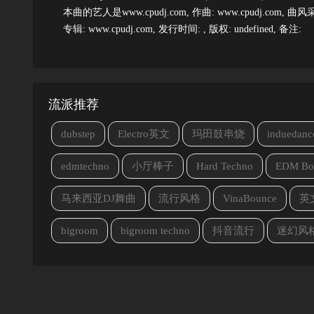
本曲的艺人是www.cpudj.com, 作曲: www.cpudj.com, 曲风采用w
专辑: www.cpudj.com, 发行时间: , 版权: undefined, 备注:
流派推荐
dubstep
Electro英文
玛田鼓串烧
induedanc
edmtechno
小厅棒子
Hard Techno
EDM Bo
马来西亚DJ舞曲
流行风格
VinaBounce
英
bigroom
bigroom techno
抖音流行
迷幻风